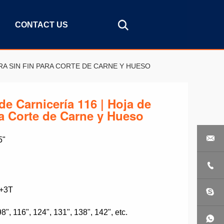
CONTACT US
RRA SIN FIN PARA CORTE DE CARNE Y HUESO
 de Carnicería 116 | Hoja de
ra Corte de Carne y Hueso

5"

3+3T
98", 116", 124", 131", 138", 142", etc.