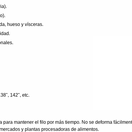
ia).
o).
da, hueso y vísceras.
idad.
onales.
138", 142", etc.
 para mantener el filo por más tiempo. No se deforma fácilmente
ermercados y plantas procesadoras de alimentos.